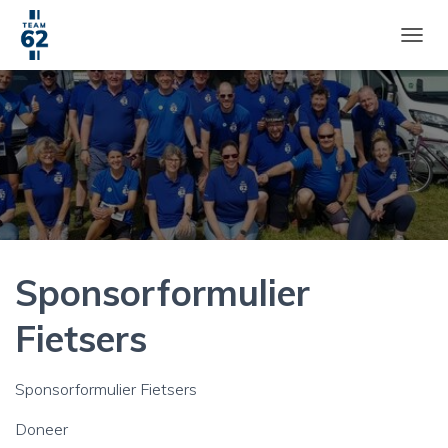
T
O
G
G
L
E
N
A
V
I
G
A
Sponsorformulier
T
I
E
Fietsers
Sponsorformulier Fietsers
Doneer